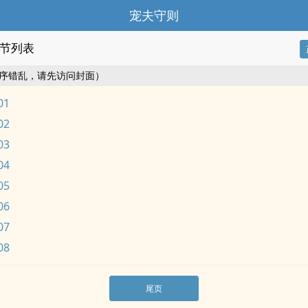
宠夫守则
节列表
序错乱，请先访问封面）
01
02
03
04
05
06
07
08
尾页