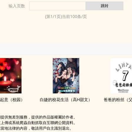
输入页数
(第
1
/
1
页)当前
100
条/页
起意（校园）
白婕的校花生活（​‎‍高‌H‍‌甜文）
爸爸的粉丝（​­‍父‌
網提供無差別服務，提供的作品版權屬於作者。
友上傳或系統爬蟲自動抓取自互聯網公開資料。
應當地法律的內容，敬請用戶自主識別退出。