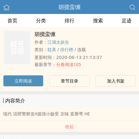
胡搅蛮缠
首页
分类
排行
搜索
足迹
胡搅蛮缠
作者：
江湖太妖生
类别：
耽美
/
排行榜
/
连载
2020-06-13 21:13:37
更新时间：
最新章节：
分卷阅读105
立即阅读
章节目录
加入书架
内容简介
现代 话唠警察攻X倔强小贩受 京味 直掰弯 HE
收起