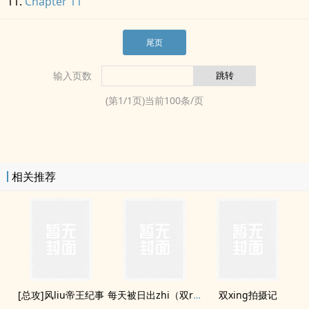
Chapter 11
尾页
输入页数
(第
1
/
1
页)当前
100
条/页
相关推荐
[总攻]风liu帝王纪事
每天被日出zhi（双rou合集）
双xing拍摄记