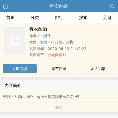
青衣酌酒
首页
分类
排行
搜索
足迹
青衣酌酒
作者：
一梦千古
类别：
耽美
/
排行榜
/
连载
2020-06-13 21:12:23
更新时间：
最新章节：
分卷阅读11
立即阅读
章节目录
加入书架
内容简介
光明正大霸dao攻Xjing神不稳定隐形自卑受 HE
收起